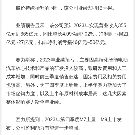
股价持续抬升的同时，该公司业绩却持续亏损。
业绩预告显示，该公司预计2023年实现营业收入355
亿元到365亿元，同比增长4.09%到7.02%，净利润亏损21
亿元~27亿元，扣非净利润亏损46亿元~50亿元。
赛力斯称，2023年业绩预亏，主要因高端化智能电动
汽车核心技术和产品的研发投入较高，致研发费用和人工
成本增加，同时前三季度销售低迷，固定费用及相关费用
也较高。另外，为了四季度上销量，上半年赛力斯加大了
市场促销力度，以及上半年原材料成本居高，这几大因素
整体影响赛力斯全年业绩。
赛力斯提到，2023年第四季度M7上量、M9上市发
布，公司盈利能力有望进一步增强。