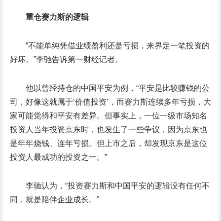
重仓赛力斯的逻辑
“不能单纯凭借业绩盈利还是亏损，来界定一笔投资的
好坏。”李驰告诉第一财经记者。
他以曾经持仓的中国平安为例，“平安是比较赚钱的公
司，好像这就属于‘价值投资’，而赛力斯连续多年亏损，大
家可能觉得和平安有差异。但事实上，一位一级市场知名
投资人当年投资京东时，也发生了一些争议，因为京东也
是年年烧钱、连年亏损。但上市之后，却发现京东是这位
投资人最成功的投资之一。”
李驰认为，“投资赛力斯和中国平安的逻辑没有任何不
同，就是陪伴企业成长。”