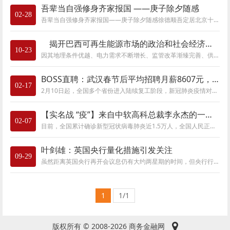
吾辈当自强修身齐家报国 ——庚子除夕随感
02-28
吾辈当自强修身齐家报国——庚子除夕随感徐德顺吾定居北京十八载，然在京过大年乃首次也，缘于响应国家号召为控制新冠疫情而就地过节。庚子除
揭开巴西可再生能源市场的政治和社会经济因素
10-23
因其地理条件优越、电力需求不断增长、监管改革渐臻完善、供应链成熟，巴西已成为全球范围内最值得进行可再生能源投资的国家之一。巴西—冉冉
BOSS直聘：武汉春节后平均招聘月薪8607元，技术类人才需求显著提升
02-17
2月10日起，全国多个省份进入陆续复工阶段，新冠肺炎疫情对就业市场的影响开始出现缓和。2月17日，领先的招聘平台BOSS直聘发布《2020春节复工需求变
【实名战 “疫”】来自中软高科总裁李永杰的一封信
02-07
目前，全国累计确诊新型冠状病毒肺炎近1.5万人，全国人民正积极配合新型肺炎的疫情预防和控制工作，中央和各地方政府均已发布假期延长和企业延
叶剑雄：英国央行量化措施引发关注
09-29
虽然距离英国央行再开会议息仍有大约两星期的时间，但央行行长默文•金日前发表对英国央行的金融政策、英国以及世界经济的看法，引起了市场对
1
1/1
版权所有 © 2008-2026 商务金融网