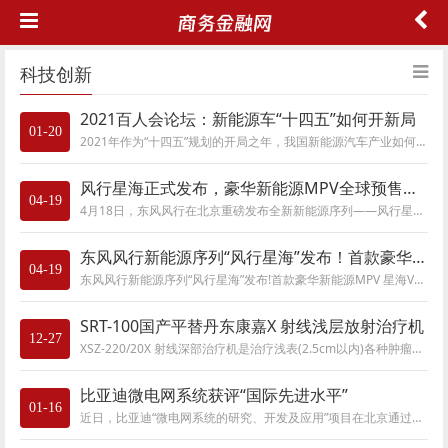
科技创新
2021百人会论坛：新能源车“十四五”如何开新局
01-20
2021年作为“十四五”规划的开局之年，我国新能源汽车产业如何发展？全国政协经济委员会副主任苗圩的判断是，新能源汽车发展势头良好，为我国及
风行星海正式发布，豪华新能源MPV全球预售，创变美好出行新生态
04-19
4月18日，东风风行在北京重磅发布全新新能源序列——风行星海。其首款豪华新能源旗舰MPV——风行星海V9也同步开启全球预售，预售价格为19.99万元起
东风风行新能源序列“风行星海”发布！首款豪华新能源MPV 星海V9全球预售
04-19
东风风行新能源序列“风行星海”发布!首款豪华新能源MPV 星海V9全球预售2024年04月18日 23:49 来源：广西新闻网 作者：徐春喜 编辑：农晓华东风风行首
SRT-100国产平替丹东康嘉X 射线浅层放射治疗机
12-27
XSZ-220/20X 射线深部治疗机是治疗浅表(2.5cm以内)各种肿瘤、瘢痕及皮肤病等疾病的有效设备，它具有经济实用、调整剂量灵活、范围大、安全可靠、操作
比亚迪微电网系统获评“国际先进水平”
01-16
近日，比亚迪“微电网系统的研究、开发及应用”项目在北京通过科技成果鉴定，经权威鉴定，该项成果达到“国际先进水平”，具有广阔的应用前景