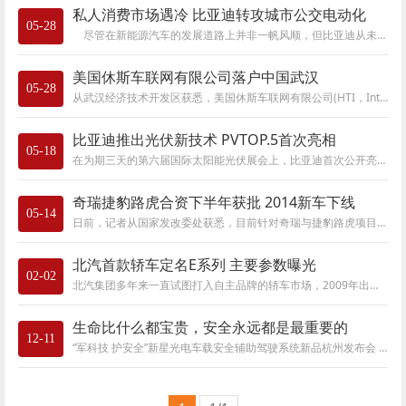
私人消费市场遇冷 比亚迪转攻城市公交电动化
05-28
尽管在新能源汽车的发展道路上并非一帆风顺，但比亚迪从未放弃对此投资。 从2008年12月F3DM上市开始，比亚迪正式启动了新能源汽车的推广，成
美国休斯车联网有限公司落户中国武汉
05-28
从武汉经济技术开发区获悉，美国休斯车联网有限公司(HTI，International)、武汉经开投资有限公司和中国东方智能车载咨询集团协商决定，拟在武汉开发
比亚迪推出光伏新技术 PVTOP.5首次亮相
05-18
在为期三天的第六届国际太阳能光伏展会上，比亚迪首次公开亮相PVTOP.5光伏新技术。在传统汽车业大幅下滑的今天，比亚迪光伏新技术的亮相，格外引
奇瑞捷豹路虎合资下半年获批 2014新车下线
05-14
日前，记者从国家发改委处获悉，目前针对奇瑞与捷豹路虎项目的节能技术与环境评估已经展开。根据目前双方提供的资料及配合程度，该项目今年下
北汽首款轿车定名E系列 主要参数曝光
02-02
北汽集团多年来一直试图打入自主品牌的轿车市场，2009年出资收购萨博生产线后，进一步将自身定位在中高端市场。目前萨博项目还在研发过程中，因
生命比什么都宝贵，安全永远都是最重要的
12-11
“军科技 护安全”新星光电车载安全辅助驾驶系统新品杭州发布会 2011年12月9日-12月10日，杭州新星光电有限公司携其车载安全驾驶辅助系统技术新品