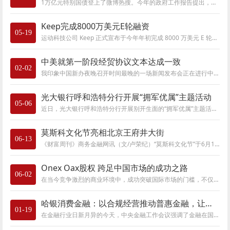
1万亿元特别国债登上了微博热搜。今年的政府工作报告提出，今年赤字率拟按3.6%以上安排，财政赤字规模比去年增加1万亿元，同时发行1万亿元抗疫特
Keep完成8000万美元E轮融资
05-19
运动科技公司 Keep 正式宣布于今年年初完成 8000 万美元 E 轮融资，本轮融资由时代资本 (Jeneration Capital) 领投，GGV纪源资本、腾讯、晨兴资本和 BAI(贝塔
中美就第一阶段经贸协议文本达成一致
02-02
我印象中国新办夜晚召开时间最晚的一场新闻发布会正在进行中，宣布双方已就第一阶段经贸协议文本达成一致。我的看法：首先，这是平等互利的协
光大银行呼和浩特分行开展“拥军优属”主题活动
05-06
近日，光大银行呼和浩特分行开展别开生面的“拥军优属”主题活动。活动突破传统宣讲形式，创新构建“政银军”三方联动宣教机制，将金融消费者
莫斯科文化节亮相北京王府井大街
06-13
《财富周刊》商务金融网讯（文/卢荣纪）“莫斯科文化节”于6月12日至15日在北京王府井大街举行。本次活动是中俄文化年框架下的核心活动之一,由莫
Onex Oax股权 跨足中国市场的成功之路
06-02
在当今竞争激烈的商业环境中，成功突破国际市场的门槛，不仅需要企业拥有卓越的实力和领导团队，更需要敏锐的市场洞察力和创新的经营策略。OAX
哈银消费金融：以合规经营推动普惠金融，让金融温暖每一个人
01-19
在金融行业日新月异的今天，中央金融工作会议强调了金融在国民经济中的核心地位，以及作为国家核心竞争力的重要组成部分的重要性。然而，对于