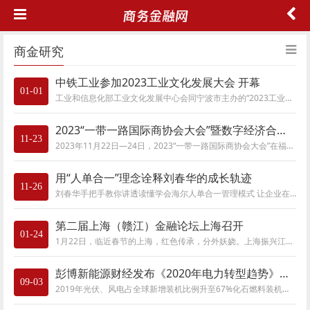
商金研究
中铁工业参加2023工业文化发展大会 开幕
01-01
工业和信息化部工业文化发展中心会同宁波市主办的“2023工业文化发展大会”在宁波市举行。工业和信息化部党组成员、副部长辛国斌，浙江省人民政
2023“一带一路国际商协会大会”暨数字经济合作论坛在榕召开
11-23
​2023年11月22日—24日，2023“一带一路国际商协会大会”在福州市数字中国会展中心举办。作为大会的重要组成部分，数字经济合作论坛于11月22日下午
用“人单合一”理念诠释刘春华的成长轨迹
11-26
刘春华手把手教你讲透读懂学会海尔人单合一管理模式 让企业在物联网时代脱胎换骨 50个真实案例，你想知道的海尔成功基因，都在这里了 全
第二届上海（赣江）金融论坛上海召开
01-24
1月22日，临近春节的上海，红色传承，分外妖娆。上海振兴江西促进会金融分会会员代表齐聚一堂，尽管窗外寒雨绵绵，室内却豪情似火。与会人员共
彭博新能源财经发布《2020年电力转型趋势》报告
09-03
2019年光伏、风电占全球新增装机比例升至67%化石燃料装机占比下滑至25%光伏发电是澳大利亚、印度、意大利、纳米比亚、乌拉圭和美国等数十个国家2019