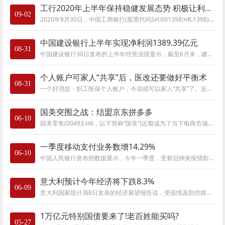
工行2020年上半年保持稳健发展态势 积极让利实体 持续夯实基础
09-02
2020年8月30日，中国工商银行(股票代码SH:601398;HK:1398)公布2020年上半年的经营情况。中报显示，上半年工商银行统筹做好疫情防控、金融保障和经营发展
中国建设银行上半年实现净利润1389.39亿元
08-31
中国建设银行30日发布的上半年经营业绩显示，截至6月末，建行实现净利润1389.39亿元，同比下降10.77%。建行表示，面对突如其来的新冠肺炎疫情冲击，
个人账户可家人“共享”后，医改还要做好平衡术
08-31
一个好消息：职工医保个人账户，今后或可以家人“共享”了。近日，国家医疗保障局发布《关于建立健全职工基本医疗保险门诊共济保障机制的指导
国美突围之战：结盟京东拼多多
06-10
国美零售(00493.HK，以下简称“国美”)近期成为了当下电商市场的热点。公开资料显示，5月28日，国美公告与京东(NASDAQ:JD)达成战略合作，以1亿美元认购
一季度移动支付业务数增14.29%
06-10
中国人民银行发布的数据显示，今年一季度，受新冠肺炎疫情影响，银行账户数量增速放缓，非现金支付业务量小幅下降，支付清算系统业务量相对稳
意大利预计今年经济将下跌8.3%
06-09
意大利国家统计局8日发表的经济展望报告说，受疫情及防控措施影响，今年意大利国内生产总值预计将下跌8.3%，2021年将增长4.6%。报告说，意大利政府
1万亿元特别国债要来了!老百姓能买吗?
05-27