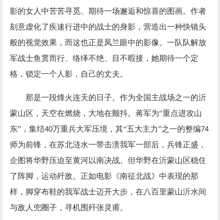
影的女人中苦苦寻觅、期待一场邂逅和惊喜的图画。作者
刻意虚化了疾速行进中的战士的身影，营造出一种快镜头
般的视觉效果，而这也正是凤兰眼中的影像。一队队解放
军战士鱼贯而行、络绎不绝、目不暇接，她期待一个定
格，锁定一个人影，自己的丈夫。
那是一段烽火连天的日子。作为全国主战场之一的沂
蒙山区，天空在燃烧，大地在颤抖。蒋军为
“重点进攻山
东”，集结
万重兵大军压境，其“五大主力”之一的整编
40
74
师为前锋，在苏北涟水一带击溃我军一部后，兵锋正盛，
企图将华野压迫至黄河以南决战。但华野在沂蒙山区稳住
了阵脚，运动歼敌。正如电影《南征北战》中表现的那
样，脚穿布鞋的我军战士迈开大步，在八百里蒙山沂水间
与敌人兜圈子，寻机围歼张灵甫。