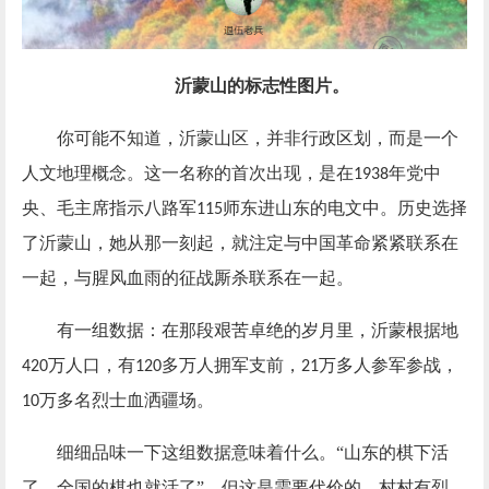
沂蒙山的标志性图片。
你可能不知道，沂蒙山区，并非行政区划，而是一个
人文地理概念。这一名称的首次出现，是在
年党中
1938
央、毛主席指示八路军
师东进山东的电文中。历史选择
115
了沂蒙山，她从那一刻起，就注定与中国革命紧紧联系在
一起，与腥风血雨的征战厮杀联系在一起。
有一组数据：在那段艰苦卓绝的岁月里，沂蒙根据地
万人口，有
多万人拥军支前，
万多人参军参战，
420
120
21
万多名烈士血洒疆场。
10
细细品味一下这组数据意味着什么。
“山东的棋下活
了，全国的棋也就活了”。但这是需要代价的，村村有烈