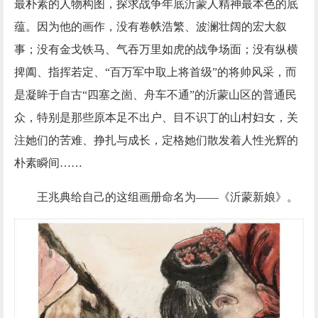
最朴素的人物构图，探求战争年底沂蒙人精神最本色的底
蕴。因为他的画作，没有卷帙浩繁、波澜壮阔的宏大叙
事；没有金戈铁马、气吞万里如虎的战争场面；没有纵横
捭阖、指挥若定、
“百万军中取上将首级”的将帅风采，而
是凝眸于自古“四塞之崮、舟车不通”的沂蒙山区的普通民
众，特别是那些原本足不出户、目不识丁的山村妇女，关
注她们的苦难、挣扎与成长，定格她们散发着人性光辉的
朴素瞬间……
王兆典
给自己的这组画册命名为
——《沂蒙新娘》。