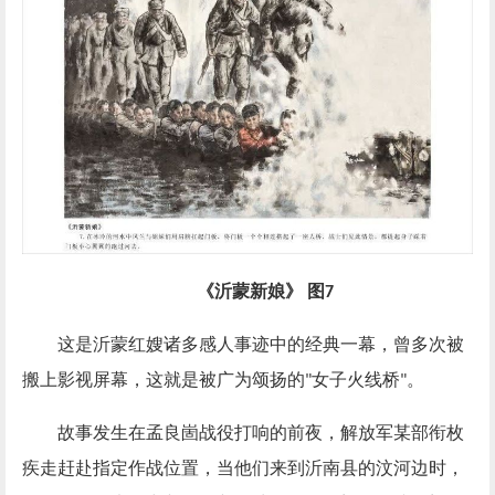
《沂蒙新娘》
图
7
这是沂蒙红嫂诸多感人事迹中的经典一幕，曾多次被
搬上影视屏幕，这就是被广为颂扬的
女子火线桥
。
"
"
故事发生在孟良崮战役打响的前夜，解放军某部衔枚
疾走赶赴指定作战位置，当他们来到沂南县的汶河边时，