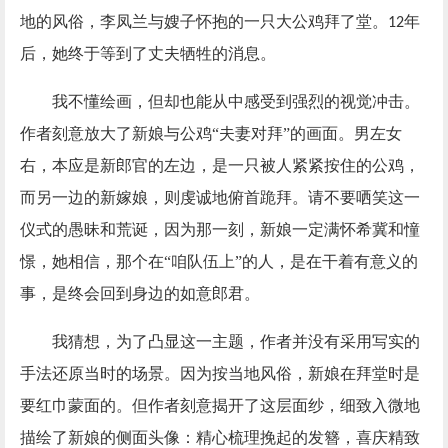
地的风俗，李凤兰与嫂子怀抱的一只大公鸡拜了堂。
年
12
后，她终于等到了丈夫牺牲的消息。
我不懂绘画，但却也能从中感受到强烈的视觉冲击。
作者刻意放大了新娘与公鸡
“夫妻对拜”的画面。男左女
右，本应是新郎官的左边，是一只被人紧紧按住的公鸡，
而另一边的新嫁娘，则虔诚地俯首跪拜。请不要哂笑这一
仪式的愚昧和荒诞，因为那一刻，新娘一定满怀希冀和憧
憬，她相信，那个在“咱队伍上”的人，是在干着有意义的
事，是终会回到身边的如意郎君。
我猜想，为了凸显这一主题，作者并没有采用写实的
手法还原当时的场景。因为按当地风俗，新娘在拜堂时是
要红巾蒙面的。但作者刻意揭开了这层面纱，细致入微地
描绘了新娘的侧面头像：精心梳理挽起的发簪，喜庆精致