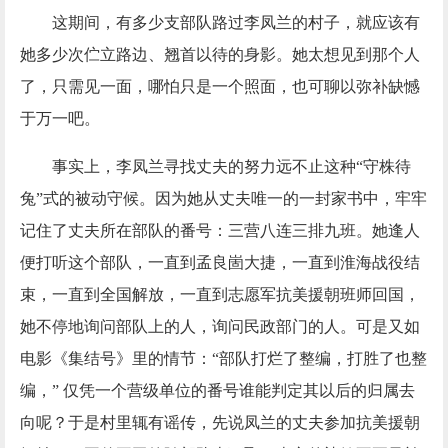
这期间，有多少支部队路过李凤兰的村子，就应该有
她多少次伫立路边、翘首以待的身影。她太想见到那个人
了，只需见一面，哪怕只是一个照面，也可聊以弥补缺憾
于万一吧。
事实上，李凤兰寻找丈夫的努力远不止这种
“守株待
兔”式的被动守候。因为她从丈夫唯一的一封家书中，牢牢
记住了丈夫所在部队的番号：三营八连三排九班。她逢人
便打听这个部队，一直到孟良崮大捷，一直到淮海战役结
束，一直到全国解放，一直到志愿军抗美援朝班师回国，
她不停地询问部队上的人，询问民政部门的人。可是又如
电影《集结号》里的情节：“部队打烂了整编，打胜了也整
编，” 仅凭一个营级单位的番号谁能判定其以后的归属去
向呢？于是村里辄有谣传，先说凤兰的丈夫参加抗美援朝