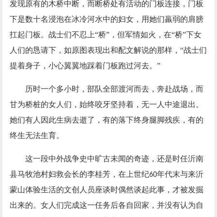
发现原有的木桥中断，而断桥处有活动的门板连接，门板
下是数十名浸泡在冰冷河水中的妇女，用她们羸弱的肩膀
扛起门板。战士们不忍上
“桥”，但军情如火，在“桥”下女
人们的恳请下，如原图表现出和配文解说的那样，“战士们
提着身子，小心翼翼地踩着门板跑过河去。”
历时一个多小时，部队全部渡河而去，奔赴战场，而
甘为桥桩的女人们，始终咬牙坚持着，无一人中途退出。
她们有人因此生病去逝了，有的落下终身腿脚残疾，有的
终生无法生育。
这一段中外战争史中旷古未闻的奇迹，还是时任沂南
县马牧池村妇救会长的李桂芳，在上世纪
年代末与来沂
60
蒙山体验生活的文创人员座谈时偶然谈起此事，才被发掘
出来的。女人们完成这一任务后各自回家，并没有认为自