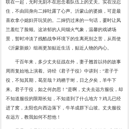
联在一起，无时无刻不在思念着队伍上的丈夫。实在没忍
住，不由回身向二婶吐露了心声。沂蒙山的婆娘，可是最
喜欢拿小媳妇开玩笑的。二婶扔过来的一句话，霎时让凤
兰羞红了脸颊。这浓郁的人间烟火气象，温馨的戏谑场
景，暂时冲淡了残酷战争环境下的生离死别之苦，从而使
《沂蒙新娘》组画更加贴近生活，贴近人物的内心。
千百年来，多少丈夫征战在外，妻子翘首以待的故事
周而复始地上演着。诗经《君子于役》中讲到：
“君子于
役，不知其期，曷至哉？鸡栖于埘，日之夕矣，羊牛下
来。君子于役，如之何勿思！”是啊，丈夫去远方服役，却
不知道服役的限期长短，不知道到了什么地方？鸡儿已经
进了窝，太阳也向西边落下，牛羊成群下山坡。丈夫服役
在远方，教我如何不想他！