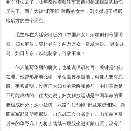
参军打仗去了，壮年都推着独轮车支前和参加担架队抬伤
员去了。而广大被
“识字班”唤醒的女性，则支撑起了根据
地后方的整个天空。
毛主席在为延安出版的《中国妇女》杂志创刊号题词
云：妇女解放，突起异军；两万万众，奋发为雄。
男女并
驾，如日方东；以此制敌，何敌不倾？
伟人能写华丽的骈文，也能说俚语村言，关键是句句
在理。他曾形象地比喻：革命需要根据地，就像人要有屁
股。事实证明，没有广大妇女的觉醒和参与，中国革命是
不可能成功的。往大处说，妇女解放运动是中国革命的重
要组成部分；从小处讲，八路军
师师部及东进部队、新
115
四军军部及所率部队、山东战工会（省委）、山东军区及
后来的华野几十万将士陆续一屁股坐进沂蒙山区，没有广