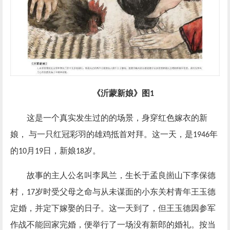
《沂蒙新娘》图
1
这是一个真实发生过的的场景，身穿红色嫁衣的新
娘，
与一只红冠彩羽的雄鸡抵首对拜。这一天，是
年
1946
的
月
日，新娘
岁。
10
19
18
故事的主人公名叫李凤兰，生长于孟良崮山下李保德
村，
岁时受父母之命与从未谋面的小东关村青年王玉德
17
定婚，并定下嫁娶的日子。这一天到了，但王玉德因参军
作战不能回家完婚，便举行了一场没有新郎的婚礼。按当