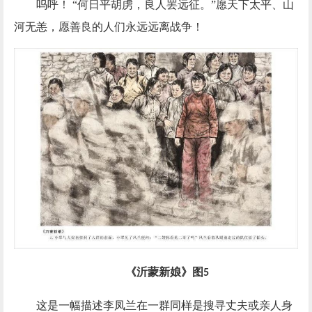
呜呼！
“何日平胡虏，良人罢远征。”愿天下太平、山
河无恙，愿善良的人们永远远离战争！
《沂蒙新娘》图
5
这是一幅描述李凤兰在一群同样是搜寻丈夫或亲人身