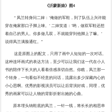
《沂蒙新娘》图
4
“ 凤兰转身问二婶：’俺做的军鞋，到了队伍上兴许能
穿在俺家那口子脚上唻。’ 二婶笑道：’哟，做双军鞋还想
着自己的男人。你多做几双，不就能穿到他脚上了嘛。’
说得凤兰满脸通红。”
这是原图上的配文，只用了画中人短短的一次对话。
这种连环画式的表达方法，至少可以让我们这一代在小人
书的陪伴下长大的人看着倍感亲切自然。你瞧，凤兰那一
个转身，一句看似不经意的问话，流露出多少深藏内心的
小心思啊。优秀的影视演员可以让后背演好戏，同理，优
秀的画家可以让人物的背影折射出她的心曲。
原本埋头纳鞋底的凤兰，一针一线，将长长的相思串