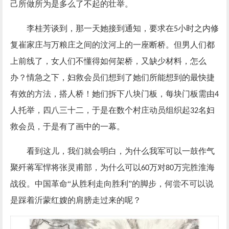
己所做所为是多么了不起的壮举。
李桂芳谈到，那一天她接到通知，要求在
小时之内修
5
复崔家庄与万粮庄之间的汶河上的一座断桥。但男人们都
上前线了，女人们不懂得如何架桥，又缺少材料，怎么
办？情急之下，妇救会员们想到了她们所能想到的最快捷
有效的方法，搭人桥！她们拆下八块门板，每块门板需由
4
人托举，四八三十二，于是在数个村庄动员组织起
名妇
32
救会员，于是有了画中的一幕。
看到这儿，我们就会明白，为什么我军可以一鼓作气
聚歼蒋军悍将张灵甫部，为什么可以
万对
万完胜淮海
60
80
战役。中国革命“从胜利走向胜利”的脚步，何尝不可以说
是踩着沂蒙红嫂的肩膀走过来的呢？