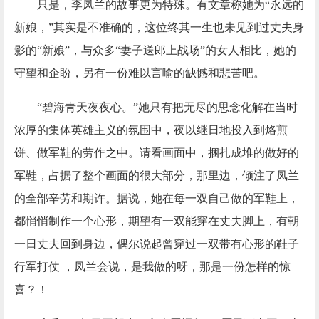
只是，李凤兰的故事更为特殊。有文章称她为
“永远的
新娘，”其实是不准确的，这位终其一生也未见到过丈夫身
影的“新娘”，与众多“妻子送郎上战场”的女人相比，她的
守望和企盼，另有一份难以言喻的缺憾和悲苦吧。
“碧海青天夜夜心。”她只有把无尽的思念化解在当时
浓厚的集体英雄主义的氛围中，夜以继日地投入到烙煎
饼、做军鞋的劳作之中。请看画面中，捆扎成堆的做好的
军鞋，占据了整个画面的很大部分，那里边，倾注了凤兰
的全部辛劳和期许。据说，她在每一双自己做的军鞋上，
都悄悄制作一个心形，期望有一双能穿在丈夫脚上，有朝
一日丈夫回到身边，偶尔说起曾穿过一双带有心形的鞋子
行军打仗 ，凤兰会说，是我做的呀，那是一份怎样的惊
喜？！