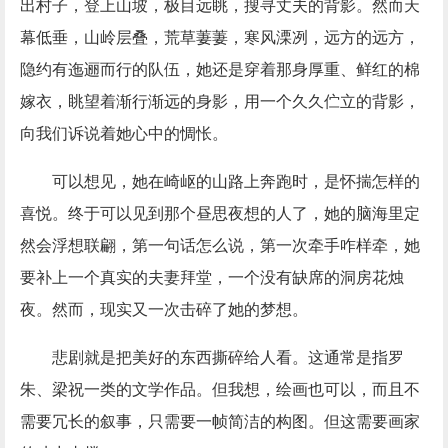
出村子，登上山坡，极目远眺，搜寻丈夫的背影。然而天
幕低垂，山岭层叠，荒草萋萋，寒风溧冽，远方的远方，
隐约有迤逦而行的队伍，她还是穿着那身厚重、鲜红的棉
嫁衣，眺望着渐行渐远的身影，用一个久久伫立的背影，
向我们诉说着她心中的惆怅。
可以想见，她在崎岖的山路上奔跑时，是怀揣怎样的
喜悦。终于可以见到那个昼思夜想的人了，她的脑海里定
然会浮想联翩，第一句话怎么说，第一次牵手咋样牵，她
要补上一个真实的夫妻拜堂，一个没有缺席的洞房花烛
夜。然而，现实又一次击碎了她的梦想。
悲剧就是把美好的东西撕碎给人看。这通常是指罗
朱、梁祝一类的文学作品。但我想，绘画也可以，而且不
需要冗长的叙事，只需要一帧简洁的构图。但这需要画家