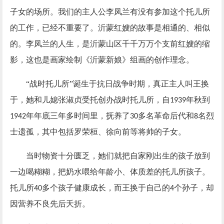
子女的场所。我们的主人公李凤兰有没有参加这个托儿所
的工作，已经不重要了。沂蒙红嫂的故事是相通的、相似
的。李凤兰的人生，是沂蒙山区千千万万个支前红嫂的缩
影，这也是画家绘制《沂蒙新娘》组画的创作理念。
“战时托儿所”诞生于抗日战争时期，真正主人叫王换
于，她和儿媳张淑贞受托创办战时托儿所，自
年秋到
1939
年年底三年多时间里，抚养了
多名革命后代和
名烈
1942
30
8
士遗孤，其中包括罗荣桓、徐向前等将帅的子女。
当时物资十分匮乏，她们就把自家刚出生的孩子放到
一边喝糊糊，把奶水喂给年龄小、体质差的托儿所孩子。
托儿所
多个孩子健康成长，而王换于自己的
个孙子，却
40
4
因营养不良先后夭折。