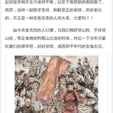
起担架并竭尽全力保持平衡，以至于面部肌肉都扭曲了。
然而，这样一副咬牙坚持、刚毅坚忍的表情，所折射出
的，不正是一种至善至美的人间大美、大爱吗？！
如今衣食无忧的人们哪，当我们脚蹬登山鞋、手持登
山杖，带足食物饮料爬山出游的时候，对比一下当年沂蒙
红嫂们的艰辛吧，好好珍惜、感恩和平年代的安逸生活。