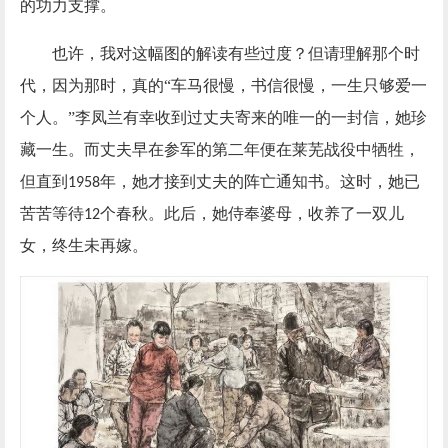
的功力支撑。
也许，我对这幅图的解读有些过度？但请理解那个时
代，因为那时，真的
“车马很慢，书信很慢，一生只够爱一
个人。”李凤兰有幸收到过丈夫寄来的唯一的一封信，她珍
藏一生。而丈夫早在参军的第二年便在莱芜战役中牺牲，
但直到
年，她才接到丈夫的阵亡通知书。这时，她已
1958
苦苦等待
个春秋。此后，她侍奉婆母，收养了一双儿
12
女，终生未再嫁。