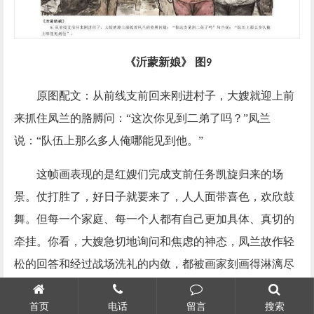
《沂蒙新娘》
图
9
原图配文：从前线支前回来刚进村子，大嫂就迎上前
来抓住凤兰的胳膊问：
“这次你见到二弟了吗？”凤兰
说：“队伍上那么多人俺哪能见到他。”
这帧画表现的是红嫂们完成支前任务凯旋归来的场
景。仗打胜了，好日子就要来了，人人面带喜色，欢欣鼓
舞。但每一个家庭、每一个人都有自己更加具体、真切的
牵挂。你看，大嫂急切地询问和焦虑的神态，凤兰故作轻
松的回答和经过战场洗礼的内敛，都被画家刻画得淋漓尽
致。
首页
电话
留言
搜索