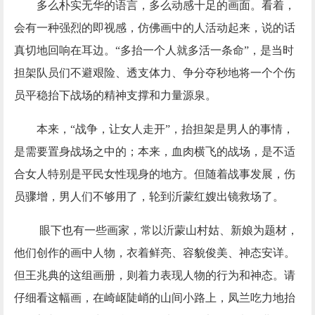
多么朴实无华的语言，多么动感十足的画面。看着，
会有一种强烈的即视感，仿佛画中的人活动起来，说的话
真切地回响在耳边。
“多抬一个人就多活一条命”，是当时
担架队员们不避艰险、透支体力、争分夺秒地将一个个伤
员平稳抬下战场的精神支撑和力量源泉。
本来，
“战争，让女人走开”，抬担架是男人的事情，
是需要置身战场之中的；本来，血肉横飞的战场，是不适
合女人特别是平民女性现身的地方。但随着战事发展，伤
员骤增，男人们不够用了，轮到沂蒙红嫂出镜救场了。
眼下也有一些画家，常以沂蒙山村姑、新娘为题材，
他们创作的画中人物，衣着鲜亮、容貌俊美、神态安详。
但王兆典的这组画册，则着力表现人物的行为和神态。请
仔细看这幅画，在崎岖陡峭的山间小路上，凤兰吃力地抬