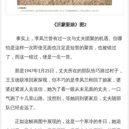
《沂蒙新娘》图
2
事实上，李凤兰曾有过一次与丈夫团聚的机遇。但哪
怕是这样一次即使见面也注定是短暂的聚首，也被错过
了，而这一错过，便是一生一世。
那是
年
月
日，丈夫所在的部队恰巧路过村子，
1947
1
25
王玉德获准回家探视，但不巧的是李凤兰刚回了娘家，婆
婆赶紧派人去送信，她为了看一眼从未见面的丈夫，一口
气跑了十几里山路。没想到，等她回到婆家后，丈夫随部
队已经走远了。
正如这帧画图中展现的，这是一个寒冷的冬日，她追