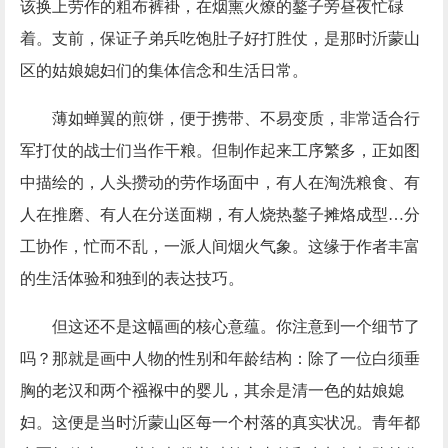
该换上劳作的粗布裤褂，在烟熏火燎的鏊子旁昼夜忙碌
着。支前，保证子弟兵吃饱肚子好打胜仗，是那时沂蒙山
区的姑娘媳妇们的集体信念和生活日常。
薄如蝉翼的煎饼，便于携带、不易变质，非常适合行
军打仗的战士们当作干粮。但制作起来工序繁多，正如图
中描绘的，人头攒动的劳作场面中，有人在淘洗粮食、有
人在推磨、有人在分送面糊，有人烧热鏊子摊烙成型
…分
工协作，忙而不乱，一派人间烟火气象。这缘于作者丰富
的生活体验和独到的表达技巧。
但这还不是这幅画的核心意蕴。你注意到一个细节了
吗？那就是画中人物的性别和年龄结构：除了一位白须垂
胸的老汉和两个襁褓中的婴儿，其余是清一色的姑娘媳
妇。这便是当时沂蒙山区每一个村落的真实状况。青年都