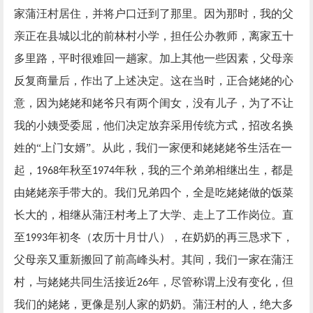
家蒲汪村居住，并将户口迁到了那里。因为那时，我的父
亲正在县城以北的前林村小学，担任公办教师，离家五十
多里路，平时很难回一趟家。加上其他一些因素，父母亲
反复商量后，作出了上述决定。这在当时，正合姥姥的心
意，因为姥姥和姥爷只有两个闺女，没有儿子，为了不让
我的小姨受委屈，他们决定放弃采用传统方式，招改名换
姓的“上门女婿”。从此，我们一家便和姥姥姥爷生活在一
起，
年秋至
年秋，我的三个弟弟相继出生，都是
1968
1974
由姥姥亲手带大的。我们兄弟四个，全是吃姥姥做的饭菜
长大的，相继从蒲汪村考上了大学、走上了工作岗位。直
至
年初冬（农历十月廿八），在奶奶的再三恳求下，
1993
父母亲又重新搬回了前高峰头村。其间，我们一家在蒲汪
村，与姥姥共同生活接近
年，尽管称谓上没有变化，但
26
我们的姥姥，更像是别人家的奶奶。蒲汪村的人，绝大多