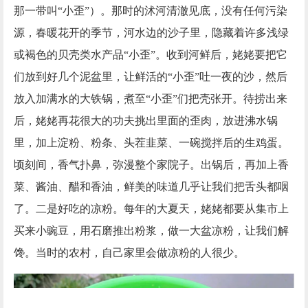
那一带叫“小歪”）。那时的沭河清澈见底，没有任何污染
源，春暖花开的季节，河水边的沙子里，隐藏着许多浅绿
或褐色的贝壳类水产品“小歪”。收到河鲜后，姥姥要把它
们放到好几个泥盆里，让鲜活的“小歪”吐一夜的沙，然后
放入加满水的大铁锅，煮至“小歪”们把壳张开。待捞出来
后，姥姥再花很大的功夫挑出里面的歪肉，放进沸水锅
里，加上淀粉、粉条、头茬韭菜、一碗搅拌后的生鸡蛋。
顷刻间，香气扑鼻，弥漫整个家院子。出锅后，再加上香
菜、酱油、醋和香油，鲜美的味道几乎让我们把舌头都咽
了。二是好吃的凉粉。每年的大夏天，姥姥都要从集市上
买来小豌豆，用石磨推出粉浆，做一大盆凉粉，让我们解
馋。当时的农村，自己家里会做凉粉的人很少。