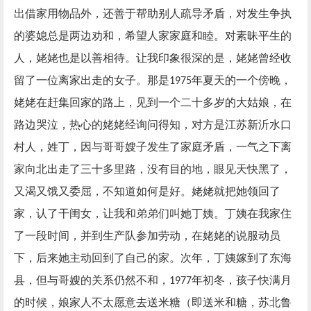
出借家用物品外，还善于帮助别人疏导矛盾，对发生争执
的婆媳总是两边劝和，希望人家家庭和睦。对素昧平生的
人，姥姥也是以善相待。让我印象很深的是，姥姥曾经收
留了一位离家出走的女子。那是
年夏天的一个傍晚，
1975
姥姥在赶集回家的路上，见到一个二十多岁的大姑娘，在
路边哭泣，热心的姥姥经询问得知，对方是江苏新沂水口
村人，姓丁，因与哥哥嫂子发生了家庭矛盾，一气之下离
家向北出走了三十多里路，没有目的地，眼见天快黑了，
又渴又饿又委屈，不知道如何是好。姥姥就把她领回了
家，认了干闺女，让我和弟弟们叫她丁姨。丁姨在我家住
了一段时间，并到生产队参加劳动，在姥姥的说服动员
下，后来她主动回到了自己的家。次年，丁姨嫁到了东海
县，但与哥嫂的关系仍然不和，
年初冬，孩子快满月
1977
的时候，娘家人不太愿意去送米糖（即送米和糖，苏北鲁