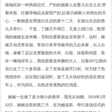
南地区的一种风俗仪式，产妇的娘家人在婴儿出生之后
带
,
着米面、红糖等物品去探望产妇
以表示娘家人对闺女的关
,
心，一般都是在男孩出生后的第十二天、女孩出生后的第
九天举行）。于是，丁姨万不得已，又派人捎口信，盼望
我的姥姥去送米糖，否则在婆家就会没有面子。这时，姥
姥又动员李在福、李在行表哥等姥爷的几位本家，出人出
物，凑够了足以支撑脸面的大米、白面、挂面和鸡蛋，装
在一辆地排车上，我也跟着送米糖的大人，沿着
公路向
307
东行走了三十多里路，去了东海县南芹口村。对方除了热
情招待外，还在我们返回时，放了几大块好吃的花生饼在
车上，作为回礼，当然还有煮熟的红鸡蛋。
姥姥一生做了多少细小的善举，我无从知晓。
年
月
2014
3
日，姥姥去世的第三天，在为她送殡、举行泼汤仪式的
22