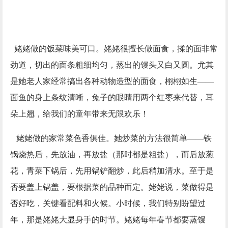
姥姥做的饭菜味美可口。姥姥很擅长做面食，揉的面非常
劲道，切出的面条粗细均匀，蒸出的馒头又白又圆。尤其
是她老人家经常搞出各种动物造型的面食，栩栩如生——
面鱼的身上条纹清晰，兔子的眼睛用两个红枣来代替，耳
朵上翘，给我们的童年带来无限欢乐！
姥姥做的家常菜色香俱佳。她炒菜的方法很简单——铁
锅烧热后，先放油，再放盐（那时都是粗盐），而后放葱
花，青菜下锅后，先用锅铲翻炒，此后稍加清水。至于是
否要盖上锅盖，要根据菜的品种而定。姥姥说，菜做得是
否好吃，关键看配料和火候。小时候，我们特别盼望过
年，那是姥姥大显身手的时节。姥姥每年春节都要蒸馒