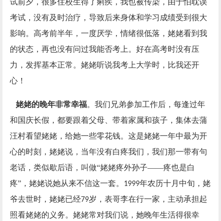
试前夕，很多住校生得了痢疾，我也被传染，由于怕耽误
考试，没有及时治疗，导致后来身体和学习成绩受到很大
影响。高考前半年，一度厌学，情绪很低落，姥姥看到我
的状态，再也没有问过我能否考上。好在高考时没有压
力，发挥基本正常。姥姥听说我考上大学时，比我还开
心！
姥姥的晚年非常幸福
。我们兄弟参加工作后，每逢过年
和国庆长假，都要跟着父母、带着家属和孩子，集体去蒲
汪村看望姥姥，给她一些零花钱。这是姥姥一年中最为开
心的时刻，姥姥说，当年没有白疼我们，我们那一带有句
老话，类似歇后语，叫做“姥姥疼外孙子——疼也是白
疼”，姥姥说她从来不信这一套。
年农历十月中旬，姥
1999
爷去世时，姥姥已经
岁，表哥李在行一家，主动承担起
79
照看姥姥的义务。姥姥常对我们说，她晚年生活得很幸