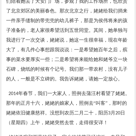
们陪着她去了天安门广场，参观了我的工作场所，也欣赏
了北京郊区的美丽春色。那次北京之行，姥姥给我们捎来
一件亲手缝制的带兜兜的幼儿裤子，那是为侯伟将来的孩
子准备的，老人家很希望活到五世同堂。其间，她单独与
我进行了一次交谈，姥姥说，她这一生很幸福，现在年龄
大了，有几件心事想跟我说说：一是希望她百年之后，殡
事的菜水要厚实一些；二是希望将来能给她和姥爷立一块
石碑，烧纸的时候有个记号。我们那一带农村，没有儿子
的人，一般是不立碑的。我告诉姥姥，请她一定放心。
年春节，我们一大家人，照例去蒲汪村看望了姥姥。
2014
那年的正月十六，姥姥的娘家人，照例去“叫客”，那时的
姥姥依旧健康慈祥。没想到农历二月二十，阳历
月
日
3
20
（星期四）上午，姥姥突然去世，走得很安详！