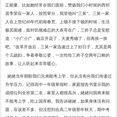
正能量。比如她经常在我们面前，赞扬我们小时候的西邻
居李荣应一家人，按照辈分，我管他叫“三舅”。三舅一家
人在上世纪
年代初闹春荒、上顿不接下顿的时候，生活
60
极其困难，面对饥饿难忍的大表哥在广，三妗子总是安慰
道：“小广小广，豌豆开花了，大麦秀穗了，你再挨一挨
吧。”改革开放后，三舅一家迅速过上了好日子，尤其是两
个儿媳妇，争着孝敬公婆，一次性给三妗子交两年口粮的
故事，让人听起来非常暖心。
姥姥当年期盼我们兄弟能考上学，但从没有向我们传递过
升学压力。记得高中一年级寒假时，家庭报告书显示我的
成绩位列全班第二名，家里人都很高兴，姥姥问我将来能
不能考上学，吃上国库粮。我告诉姥姥，如果身体没有问
题，应该差不多。但没想到在高二年级那年秋天，期中考