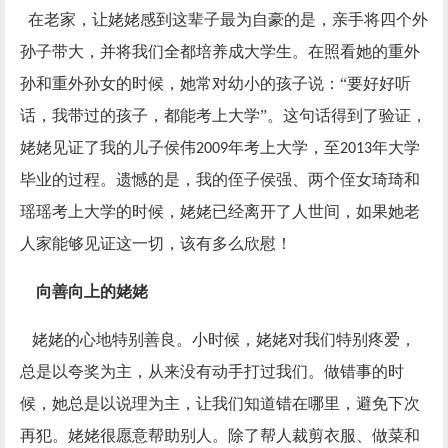
在老家，让姥姥感到这辈子最为自豪的是，亲手将四个外
孙子带大，并将我们全都培养成大学生。在照看她的重外
孙和重外孙女的时候，她常对幼小的孩子说：“要好好听
话，我带过的孩子，都能考上大学”。这句话得到了验证，
姥姥见证了我的儿子侯伟
年考上大学，至
年大学
2009
2013
毕业的过程。遗憾的是，我的侄子侯强、两个侄女琦琦和
瑶瑶考上大学的时候，姥姥已经离开了人世间，如果她老
人家能够见证这一切，该有多么欣慰！
向善向上的姥姥
姥姥的心地特别善良。小时候，姥姥对我们特别疼爱，
总是以夸奖为主，从来没有动手打过我们。做错事的时
候，她总是以说理为主，让我们知道错在哪里，避免下次
再犯。姥姥很愿意帮助别人。除了帮人裁剪衣服、做菜和