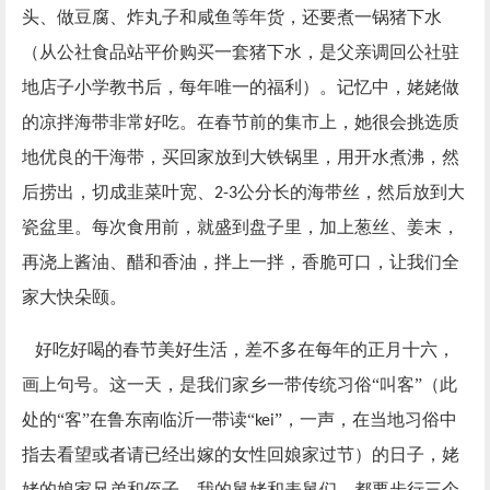
头、做豆腐、炸丸子和咸鱼等年货，还要煮一锅猪下水
（从公社食品站平价购买一套猪下水，是父亲调回公社驻
地店子小学教书后，每年唯一的福利）。记忆中，姥姥做
的凉拌海带非常好吃。在春节前的集市上，她很会挑选质
地优良的干海带，买回家放到大铁锅里，用开水煮沸，然
后捞出，切成韭菜叶宽、
公分长的海带丝，然后放到大
2-3
瓷盆里。每次食用前，就盛到盘子里，加上葱丝、姜末，
再浇上酱油、醋和香油，拌上一拌，香脆可口，让我们全
家大快朵颐。
好吃好喝的春节美好生活，差不多在每年的正月十六，
画上句号。这一天，是我们家乡一带传统习俗“叫客”（此
处的“客”在鲁东南临沂一带读“
”，一声，在当地习俗中
kei
指去看望或者请已经出嫁的女性回娘家过节）的日子，姥
姥的娘家兄弟和侄子，我的舅姥和表舅们，都要步行三个