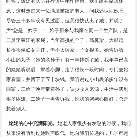
时候，泼汤的队伍在行进中稍作停留，我正蹲在路边休
息，这时走过来一位满脸皱纹的老人，问我还认识她吧，
尽管三十多年没有见过面，但我很快认出了她，并说了
声“您是二妗子！”二妗子原来与我家在同一个生产队，是
二舅李荣江的家属，当年高挑的个子，高鼻梁、大眼睛，
长得很像妇女主任，但不太顾家，子女很多。她告诉我，
小山的儿子（她的亲孙子）有一年摔断了腿，我年事已高
的姥姥听说后，挪着小脚，走了很长一段时间，专门去她
家看望，并留下了五十块钱。我听说过小山表弟多年没有
回家，二妗子晚年带着孙子，缺少收入来源，生活中遇到
很多困难。二妗子一再告诉我，说我的姥姥心眼好，总是
想着别人。
姥姥的心中充满阳光。
她老人家很少有发愁的时候，我们
从来没有听到过她唉声叹气。她向我们传递的，几乎都是