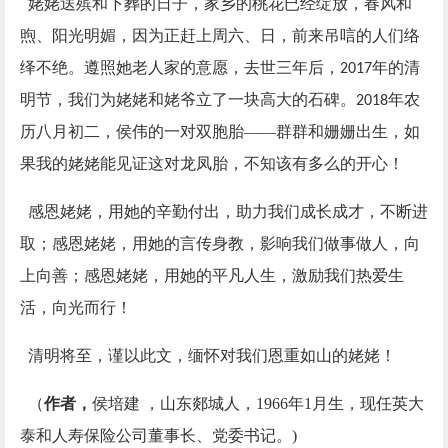
姥姥送殡和下葬的日子，家乡的桃花已经绽放，春风和
煦、阳光明媚，因为正赶上周六、日，前来吊唁的人们络
绎不绝。遵照她老人家的意愿，去世三年后，
年的清
2017
明节，我们为姥姥和姥爷立了一块高大的石碑。
年农
2018
历八月初二，侯伟的一对双胞胎——群群和姗姗出生，如
果我的姥姥能见证这对龙凤胎，不知该有多么的开心！
感恩姥姥，用她的辛勤付出，助力我们成长成才，不断进
取；感恩姥姥，用她的言传身教，影响我们做事做人，向
上向善；感恩姥姥，用她的平凡人生，激励我们热爱生
活，向光而行！
清明将至，谨以此文，缅怀对我们恩重如山的姥姥！
（
作者，
侯培建 ，山东郯城人，1966年1月生，现任英大
泰和人寿保险公司董事长、党委书记。)