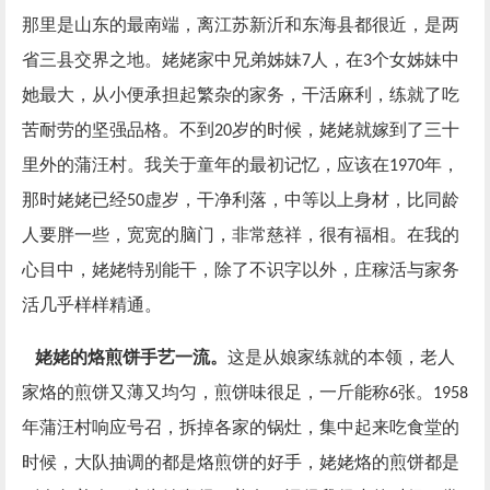
那里是山东的最南端，离江苏新沂和东海县都很近，是两
省三县交界之地。姥姥家中兄弟姊妹
人，在
个女姊妹中
7
3
她最大，从小便承担起繁杂的家务，干活麻利，练就了吃
苦耐劳的坚强品格。不到
岁的时候，姥姥就嫁到了三十
20
里外的蒲汪村。我关于童年的最初记忆，应该在
年，
1970
那时姥姥已经
虚岁，干净利落，中等以上身材，比同龄
50
人要胖一些，宽宽的脑门，非常慈祥，很有福相。在我的
心目中，姥姥特别能干，除了不识字以外，庄稼活与家务
活几乎样样精通。
姥姥的烙煎饼手艺一流。
这是从娘家练就的本领，老人
家烙的煎饼又薄又均匀，煎饼味很足，一斤能称
张。
6
1958
年蒲汪村响应号召，拆掉各家的锅灶，集中起来吃食堂的
时候，大队抽调的都是烙煎饼的好手，姥姥烙的煎饼都是