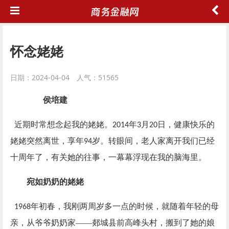
怀念姥姥
日期：2024-04-04 人气：51565
侯培建
近期时常想念起我的姥姥。
年
月
日，健康快乐的
2014
3
20
姥姥突然离世，享年
岁。转眼间，老人家离开我们已经
94
十周年了，有关她的往事，一幕幕浮现在我的脑海里。
宛如奶奶的姥姥
年初春，我刚两周岁多一点的时候，就随着年轻的母
1968
亲，从爷爷奶奶家——郯城县前高峰头村，搬到了她的娘