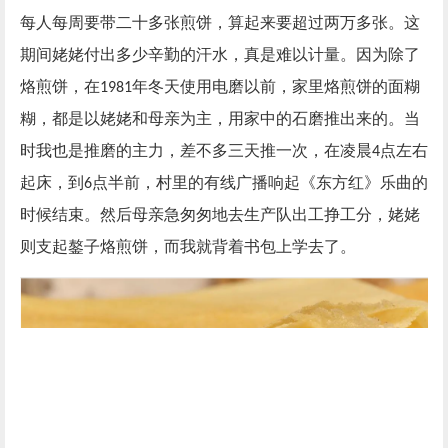
每人每周要带二十多张煎饼，算起来要超过两万多张。这
期间姥姥付出多少辛勤的汗水，真是难以计量。因为除了
烙煎饼，在
年冬天使用电磨以前，家里烙煎饼的面糊
1981
糊，都是以姥姥和母亲为主，用家中的石磨推出来的。当
时我也是推磨的主力，差不多三天推一次，在凌晨
点左右
4
起床，到
点半前，村里的有线广播响起《东方红》乐曲的
6
时候结束。然后母亲急匆匆地去生产队出工挣工分，姥姥
则支起鏊子烙煎饼，而我就背着书包上学去了。