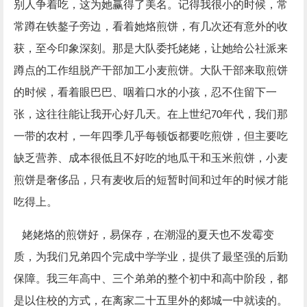
别人争着吃，这为她赢得了美名。记得我很小的时候，常
常蹲在铁鏊子旁边，看着她烙煎饼，有几次还有意外的收
获，至今印象深刻。那是大队委托姥姥，让她给公社派来
蹲点的工作组脱产干部加工小麦煎饼。大队干部来取煎饼
的时候，看着眼巴巴、咽着口水的小孩，忍不住留下一
张，这往往能让我开心好几天。在上世纪
年代，我们那
70
一带的农村，一年四季几乎每顿饭都要吃煎饼，但主要吃
缺乏营养、成本很低且不好吃的地瓜干和玉米煎饼，小麦
煎饼是奢侈品，只有麦收后的短暂时间和过年的时候才能
吃得上。
姥姥烙的煎饼好，易保存，在潮湿的夏天也不发霉变
质，为我们兄弟四个完成中学学业，提供了最坚强的后勤
保障。我三年高中、三个弟弟的整个初中和高中阶段，都
是以住校的方式，在离家二十五里外的郯城一中就读的。