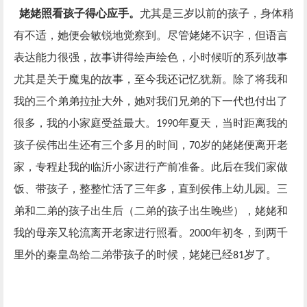
姥姥照看孩子得心应手。
尤其是三岁以前的孩子，身体稍
有不适，她便会敏锐地觉察到。尽管姥姥不识字，但语言
表达能力很强，故事讲得绘声绘色，小时候听的系列故事
尤其是关于魔鬼的故事，至今我还记忆犹新。除了将我和
我的三个弟弟拉扯大外，她对我们兄弟的下一代也付出了
很多，我的小家庭受益最大。
年夏天，当时距离我的
1990
孩子侯伟出生还有三个多月的时间，
岁的姥姥便离开老
70
家，专程赴我的临沂小家进行产前准备。此后在我们家做
饭、带孩子，整整忙活了三年多，直到侯伟上幼儿园。三
弟和二弟的孩子出生后（二弟的孩子出生晚些），姥姥和
我的母亲又轮流离开老家进行照看。
年初冬，到两千
2000
里外的秦皇岛给二弟带孩子的时候，姥姥已经
岁了。
81