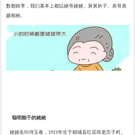
数都姓李，我们基本上都以姥爷姥姥、舅舅妗子、表哥表
嫂相称。
聪明能干的姥姥
姥姥名叫侍玉春，
年生于郯城县红花埠老庄子村。
1921