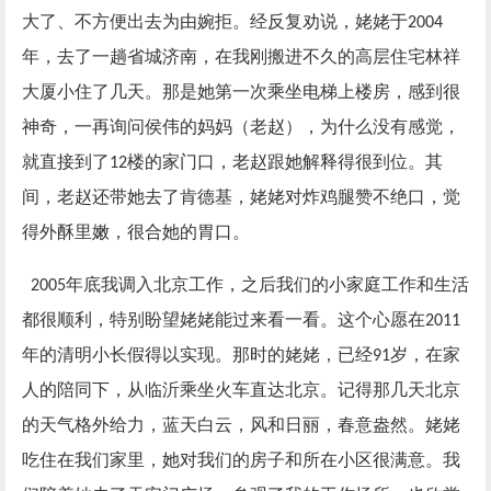
大了、不方便出去为由婉拒。经反复劝说，姥姥于
2004
年，去了一趟省城济南，在我刚搬进不久的高层住宅林祥
大厦小住了几天。那是她第一次乘坐电梯上楼房，感到很
神奇，一再询问侯伟的妈妈（老赵），为什么没有感觉，
就直接到了
楼的家门口，老赵跟她解释得很到位。其
12
间，老赵还带她去了肯德基，姥姥对炸鸡腿赞不绝口，觉
得外酥里嫩，很合她的胃口。
年底我调入北京工作，之后我们的小家庭工作和生活
2005
都很顺利，特别盼望姥姥能过来看一看。这个心愿在
2011
年的清明小长假得以实现。那时的姥姥，已经
岁，在家
91
人的陪同下，从临沂乘坐火车直达北京。记得那几天北京
的天气格外给力，蓝天白云，风和日丽，春意盎然。姥姥
吃住在我们家里，她对我们的房子和所在小区很满意。我