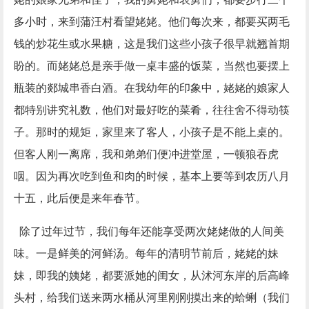
多小时，来到蒲汪村看望姥姥。他们每次来，都要买两毛
钱的炒花生或水果糖，这是我们这些小孩子很早就翘首期
盼的。而姥姥总是亲手做一桌丰盛的饭菜，当然也要摆上
瓶装的郯城串香白酒。在我幼年的印象中，姥姥的娘家人
都特别讲究礼数，他们对最好吃的菜肴，往往舍不得动筷
子。那时的规矩，家里来了客人，小孩子是不能上桌的。
但客人刚一离席，我和弟弟们便冲进堂屋，一顿狼吞虎
咽。因为再次吃到鱼和肉的时候，基本上要等到农历八月
十五，此后便是来年春节。
除了过年过节，我们每年还能享受两次姥姥做的人间美
味。一是鲜美的河鲜汤。每年的清明节前后，姥姥的妹
妹，即我的姨姥，都要派她的闺女，从沭河东岸的后高峰
头村，给我们送来两水桶从河里刚刚摸出来的蛤蜊（我们