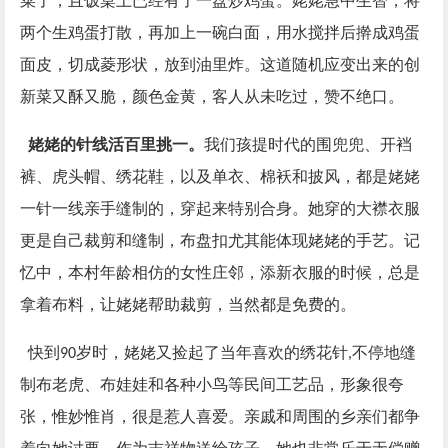
菜了，且饭桌上已经有了一盘炒鸡蛋。姥姥急中生智，将
两个生鸡蛋打散，再加上一碗白面，用水搅拌后擀成鸡蛋
面皮，切成菱形状，放到油里炸。这道随机应变出来的创
新菜又酥又脆，颜色金黄，客人从未吃过，赞不绝口。
姥姥的针线活百里挑一。
我们孩提时代的围兜兜、开裆
裤、虎头帽、绣花鞋，以及单衣、棉袄和披风，都是姥姥
一针一线亲手缝制的，穿起来特别合身。她穿的大襟衣服
更是自己裁剪和缝制，布盘扣尤其能体现姥姥的手艺。记
忆中，本村年龄相仿的女性庄邻，添新衣服的时候，总是
拿着布料，让姥姥帮助裁剪，当然都是免费的。
快到
岁时，姥姥又捡起了当年喜欢的绣花针
不停地缝
90
,
制布老虎、布娃娃和各种小鸟等民间工艺品，形象很夸
张，惟妙惟肖，很是惹人喜爱。亲戚和周围的乡亲们都争