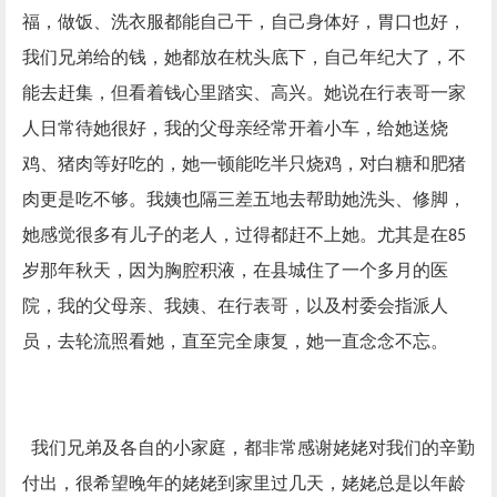
福，做饭、洗衣服都能自己干，自己身体好，胃口也好，
我们兄弟给的钱，她都放在枕头底下，自己年纪大了，不
能去赶集，但看着钱心里踏实、高兴。她说在行表哥一家
人日常待她很好，我的父母亲经常开着小车，给她送烧
鸡、猪肉等好吃的，她一顿能吃半只烧鸡，对白糖和肥猪
肉更是吃不够。我姨也隔三差五地去帮助她洗头、修脚，
她感觉很多有儿子的老人，过得都赶不上她。尤其是在
85
岁那年秋天，因为胸腔积液，在县城住了一个多月的医
院，我的父母亲、我姨、在行表哥，以及村委会指派人
员，去轮流照看她，直至完全康复，她一直念念不忘。
我们兄弟及各自的小家庭，都非常感谢姥姥对我们的辛勤
付出，很希望晚年的姥姥到家里过几天，姥姥总是以年龄